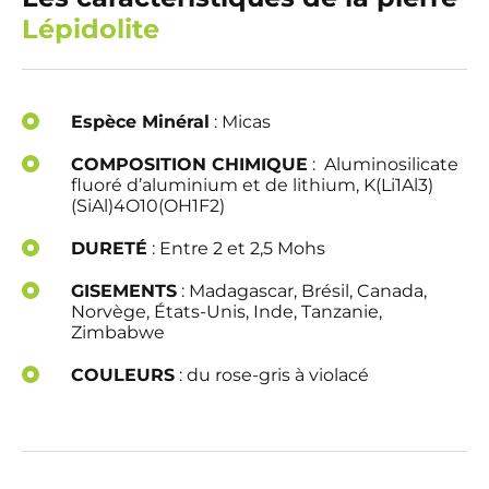
Lépidolite
Espèce Minéral
: Micas
COMPOSITION CHIMIQUE
: Aluminosilicate
fluoré d’aluminium et de lithium, K(Li1Al3)
(SiAl)4O10(OH1F2)
DURETÉ
: Entre 2 et 2,5 Mohs
GISEMENTS
:
Madagascar, Brésil, Canada,
Norvège, États-Unis, Inde, Tanzanie,
Zimbabwe
COULEURS
: du rose-gris à violacé